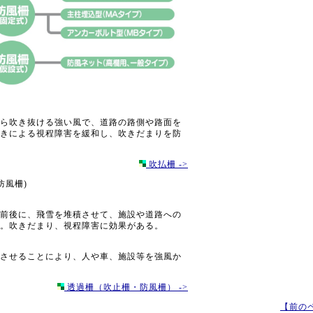
ら吹き抜ける強い風で、道路の路側や路面を
きによる視程障害を緩和し、吹きだまりを防
吹払柵 ->
防風柵)
前後に、飛雪を堆積させて、施設や道路への
。吹きだまり、視程障害に効果がある。
させることにより、人や車、施設等を強風か
透過柵（吹止柵・防風柵） ->
【前の