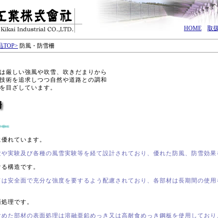
HOME
取
TOP>
防風・防雪柵
は厳しい強風や吹雪、吹きだまりから
技術を追求しつつ自然や道路との調和
を目ざしています。
に優れています。
験や実験及び各種の風雪実験等を経て設計されており、優れた防風、防雪効果
ける構造です。
ては安全面で充分な強度を要するよう配慮されており、各部材は長期間の使用
面処理です。
含めた部材の表面処理は溶融亜鉛めっき又は高耐食めっき鋼板を使用しており