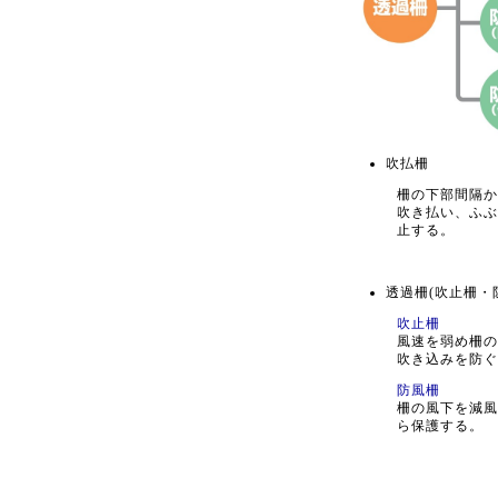
吹払柵
柵の下部間隔か
吹き払い、ふぶ
止する。
透過柵(吹止柵・
吹止柵
風速を弱め柵の
吹き込みを防ぐ
防風柵
柵の風下を減風
ら保護する。