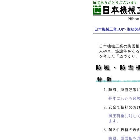
日本機械工業TOP>
取扱製品
日本機械工業の防雪柵
人や車、施設等を守る
を考えた「道づくり」
防風、防雪効果
長年にわたる経
安全で信頼のお
風圧荷重に対し
ます。
耐久性抜群の表
防風、防雪板を